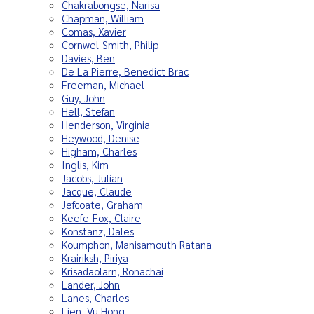
Chakrabongse, Narisa
Chapman, William
Comas, Xavier
Cornwel-Smith, Philip
Davies, Ben
De La Pierre, Benedict Brac
Freeman, Michael
Guy, John
Hell, Stefan
Henderson, Virginia
Heywood, Denise
Higham, Charles
Inglis, Kim
Jacobs, Julian
Jacque, Claude
Jefcoate, Graham
Keefe-Fox, Claire
Konstanz, Dales
Koumphon, Manisamouth Ratana
Krairiksh, Piriya
Krisadaolarn, Ronachai
Lander, John
Lanes, Charles
Lien, Vu Hong