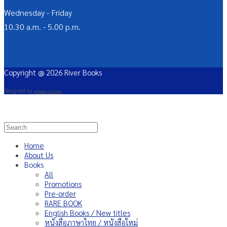
Wednesday - Friday
10.30 a.m. - 5.00 p.m.
Copyright @ 2026 River Books
Designed by
g7website.com
Home
About Us
Books
All
Promotions
Pre-order
RARE BOOK
English Books / New titles
หนังสือภาษาไทย / หนังสือใหม่