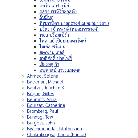
ดอว์น เอฟ. รูนีย์
ตุลยา พรพิริยะกุลชัย
ถั่นมิ้นอู
ทิพภานิดา ปาลกะวงศ์ ณ อยุธยา (ดร.)
นริศรา จักรพงษ์ (หม่อมราชวงศ์)
พอล บร๊อมเบิร์ก
ไพศาลย์ เปี่ยมเมตตาวัฒน์
ไมเคิล ฟรีแมน
สเตฟาน เฮลล์
สุทธิศักดิ์ ปาลโพธิ์
เสี่ยวหลู่ กัว
อนุพาสน์ สุวรรณมงคล
Ahmed, Selena
Backman, Michael
Bautze, Joachim K.
Bégun, Gilles
Bennett, Anna
Bourzat, Catherine
Bromberg, Paul
Bunnag, Tew
Burgess, John
Byachrananda, Julathusana
Chakrabongse, Chula (Prince)