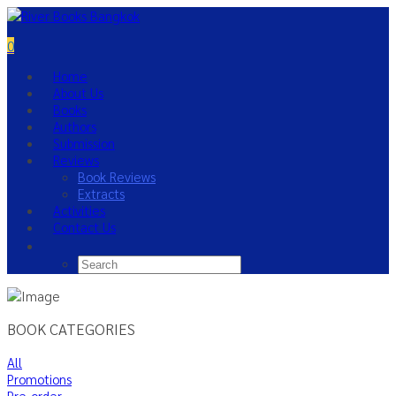
0
Home
About Us
Books
Authors
Submission
Reviews
Book Reviews
Extracts
Activities
Contact Us
BOOK CATEGORIES
All
Promotions
Pre-order