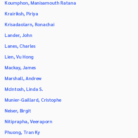
Koumphon, Manisamouth Ratana
Krairiksh, Piriya
Krisadaolarn, Ronachai
Lander, John
Lanes, Charles
Lien, Vu Hong
Mackay, James
Marshall, Andrew
McIntosh, Linda S.
Munier-Gaillard, Cristophe
Neiser, Birgit
Nitiprapha, Veeraporn
Phuong, Tran Ky