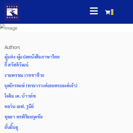
0
Authors
ผู้แต่ง-ผู้แปลหนังสือภาษาไทย
กี้ สวัสดิวัฒน์
งามพรรณ เวชชาชีวะ
จุลจักรพงษ์ (พระวรวงค์เธอพระองค์เจ้า)
โจคิม เค. บ้าวท์ซ
ดอว์น เอฟ. รูนีย์
ตุลยา พรพิริยะกุลชัย
ถั่นมิ้นอู