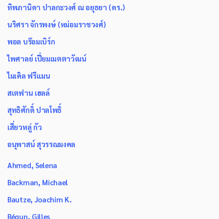
ทิพภานิดา ปาลกะวงศ์ ณ อยุธยา (ดร.)
นริศรา จักรพงษ์ (หม่อมราชวงศ์)
พอล บร๊อมเบิร์ก
ไพศาลย์ เปี่ยมเมตตาวัฒน์
ไมเคิล ฟรีแมน
สเตฟาน เฮลล์
สุทธิศักดิ์ ปาลโพธิ์
เสี่ยวหลู่ กัว
อนุพาสน์ สุวรรณมงคล
Ahmed, Selena
Backman, Michael
Bautze, Joachim K.
Bégun, Gilles