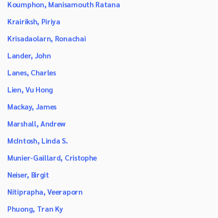
Koumphon, Manisamouth Ratana
Krairiksh, Piriya
Krisadaolarn, Ronachai
Lander, John
Lanes, Charles
Lien, Vu Hong
Mackay, James
Marshall, Andrew
McIntosh, Linda S.
Munier-Gaillard, Cristophe
Neiser, Birgit
Nitiprapha, Veeraporn
Phuong, Tran Ky