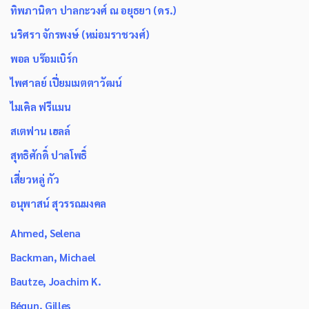
ทิพภานิดา ปาลกะวงศ์ ณ อยุธยา (ดร.)
นริศรา จักรพงษ์ (หม่อมราชวงศ์)
พอล บร๊อมเบิร์ก
ไพศาลย์ เปี่ยมเมตตาวัฒน์
ไมเคิล ฟรีแมน
สเตฟาน เฮลล์
สุทธิศักดิ์ ปาลโพธิ์
เสี่ยวหลู่ กัว
อนุพาสน์ สุวรรณมงคล
Ahmed, Selena
Backman, Michael
Bautze, Joachim K.
Bégun, Gilles