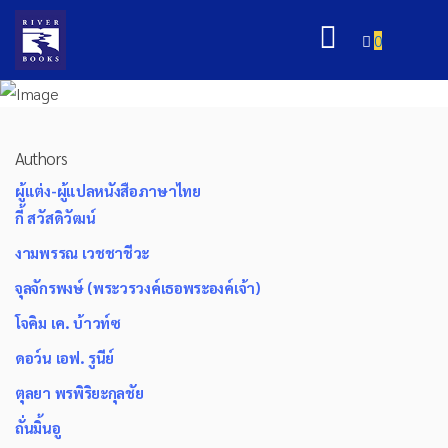
0
Authors
ผู้แต่ง-ผู้แปลหนังสือภาษาไทย
กี้ สวัสดิวัฒน์
งามพรรณ เวชชาชีวะ
จุลจักรพงษ์ (พระวรวงค์เธอพระองค์เจ้า)
โจคิม เค. บ้าวท์ซ
ดอว์น เอฟ. รูนีย์
ตุลยา พรพิริยะกุลชัย
ถั่นมิ้นอู