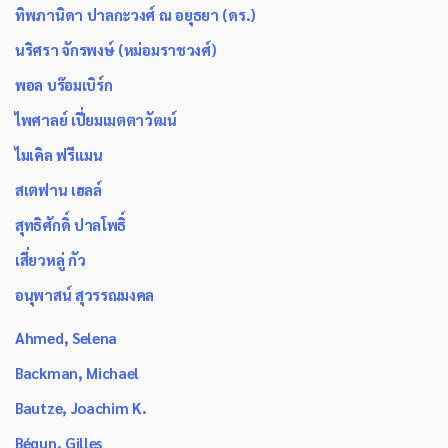
ทิพภานิดา ปาลกะวงศ์ ณ อยุธยา (ดร.)
นริศรา จักรพงษ์ (หม่อมราชวงศ์)
พอล บร๊อมเบิร์ก
ไพศาลย์ เปี่ยมเมตตาวัฒน์
ไมเคิล ฟรีแมน
สเตฟาน เฮลล์
สุทธิศักดิ์ ปาลโพธิ์
เสี่ยวหลู่ กัว
อนุพาสน์ สุวรรณมงคล
Ahmed, Selena
Backman, Michael
Bautze, Joachim K.
Bégun, Gilles