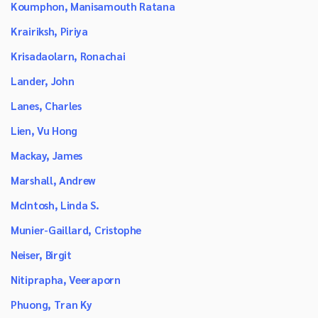
Koumphon, Manisamouth Ratana
Krairiksh, Piriya
Krisadaolarn, Ronachai
Lander, John
Lanes, Charles
Lien, Vu Hong
Mackay, James
Marshall, Andrew
McIntosh, Linda S.
Munier-Gaillard, Cristophe
Neiser, Birgit
Nitiprapha, Veeraporn
Phuong, Tran Ky