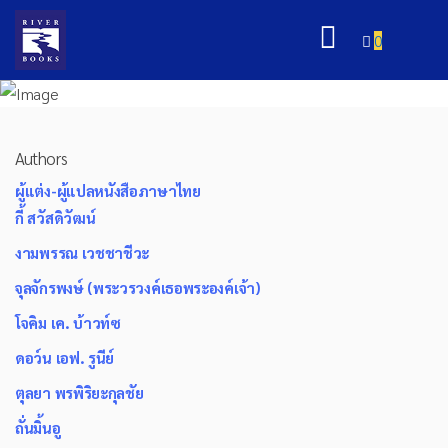
0
Authors
ผู้แต่ง-ผู้แปลหนังสือภาษาไทย
กี้ สวัสดิวัฒน์
งามพรรณ เวชชาชีวะ
จุลจักรพงษ์ (พระวรวงค์เธอพระองค์เจ้า)
โจคิม เค. บ้าวท์ซ
ดอว์น เอฟ. รูนีย์
ตุลยา พรพิริยะกุลชัย
ถั่นมิ้นอู