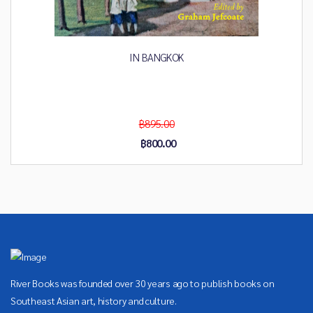
IN BANGKOK
฿895.00
฿800.00
River Books was founded over 30 years ago to publish books on
Southeast Asian art, history and culture.