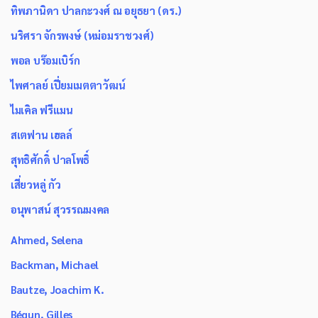
ทิพภานิดา ปาลกะวงศ์ ณ อยุธยา (ดร.)
นริศรา จักรพงษ์ (หม่อมราชวงศ์)
พอล บร๊อมเบิร์ก
ไพศาลย์ เปี่ยมเมตตาวัฒน์
ไมเคิล ฟรีแมน
สเตฟาน เฮลล์
สุทธิศักดิ์ ปาลโพธิ์
เสี่ยวหลู่ กัว
อนุพาสน์ สุวรรณมงคล
Ahmed, Selena
Backman, Michael
Bautze, Joachim K.
Bégun, Gilles