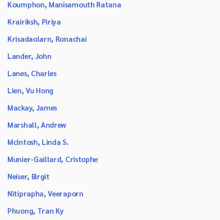
Koumphon, Manisamouth Ratana
Krairiksh, Piriya
Krisadaolarn, Ronachai
Lander, John
Lanes, Charles
Lien, Vu Hong
Mackay, James
Marshall, Andrew
McIntosh, Linda S.
Munier-Gaillard, Cristophe
Neiser, Birgit
Nitiprapha, Veeraporn
Phuong, Tran Ky