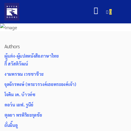
0
Authors
ผู้แต่ง-ผู้แปลหนังสือภาษาไทย
กี้ สวัสดิวัฒน์
งามพรรณ เวชชาชีวะ
จุลจักรพงษ์ (พระวรวงค์เธอพระองค์เจ้า)
โจคิม เค. บ้าวท์ซ
ดอว์น เอฟ. รูนีย์
ตุลยา พรพิริยะกุลชัย
ถั่นมิ้นอู