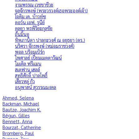
งามพรรณ เวชชาชีวะ
จุลจักรพงษ์ (พระวรวงค์เธอพระองค์เจ้า)
โจคิม เค. บ้าวท์ซ
ดอว์น เอฟ. รูนีย์
ตุลยา พรพิริยะกุลชัย
ถั่นมิ้นอู
ทิพภานิดา ปาลกะวงศ์ ณ อยุธยา (ดร.)
นริศรา จักรพงษ์ (หม่อมราชวงศ์)
พอล บร๊อมเบิร์ก
ไพศาลย์ เปี่ยมเมตตาวัฒน์
ไมเคิล ฟรีแมน
สเตฟาน เฮลล์
สุทธิศักดิ์ ปาลโพธิ์
เสี่ยวหลู่ กัว
อนุพาสน์ สุวรรณมงคล
Ahmed, Selena
Backman, Michael
Bautze, Joachim K.
Bégun, Gilles
Bennett, Anna
Bourzat, Catherine
Bromberg, Paul
Bunnag, Tew