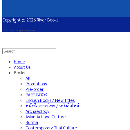
Copyright @ 2026 River Books
Designed by
g7website.com
Home
About Us
Books
All
Promotions
Pre-order
RARE BOOK
English Books / New titles
หนังสือภาษาไทย / หนังสือใหม่
Archaeology
Asian Art and Culture
Burma
Contemporary Thai Culture