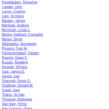
Krisadaolarn, Ronachai
Lander, John
Lanes, Charles
Lien, Vu Hong
Mackay, James
Marshall, Andrew
McIntosh, Linda S.
Munier-Gaillard, Cristophe
Neiser, Birgit
Nitiprapha, Veeraporn
Phuong, Tran Ky
Piemmettawat, Paisarn
Rooney, Dawn F.
Russell, Rosalind
Roveda, Vittorio
Saul, James D.
Sanda, Sao
Sharrock, Peter D.
Stadtner, Donald M.
Svasti, Gee
Thang, Vo Van
Thosarat, Rachanie
Van Ham, Peter
Von Cranach, Diana