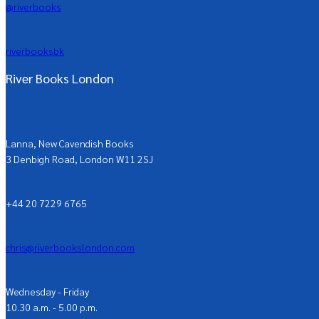
@riverbooks
riverbooksbk
River Books London
Lanna, New Cavendish Books
3 Denbigh Road, London W11 2SJ
+44 20 7229 6765
chris@riverbookslondon.com
Wednesday - Friday
10.30 a.m. - 5.00 p.m.