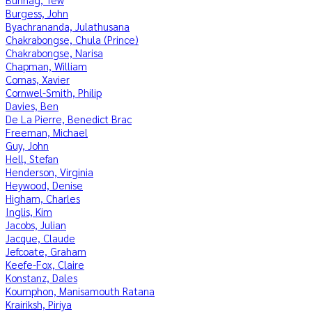
Burgess, John
Byachrananda, Julathusana
Chakrabongse, Chula (Prince)
Chakrabongse, Narisa
Chapman, William
Comas, Xavier
Cornwel-Smith, Philip
Davies, Ben
De La Pierre, Benedict Brac
Freeman, Michael
Guy, John
Hell, Stefan
Henderson, Virginia
Heywood, Denise
Higham, Charles
Inglis, Kim
Jacobs, Julian
Jacque, Claude
Jefcoate, Graham
Keefe-Fox, Claire
Konstanz, Dales
Koumphon, Manisamouth Ratana
Krairiksh, Piriya