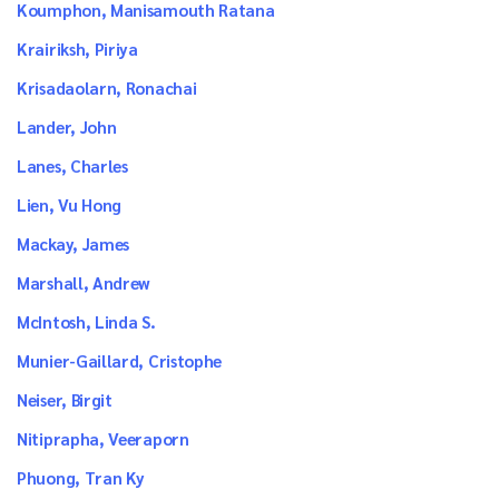
Koumphon, Manisamouth Ratana
Krairiksh, Piriya
Krisadaolarn, Ronachai
Lander, John
Lanes, Charles
Lien, Vu Hong
Mackay, James
Marshall, Andrew
McIntosh, Linda S.
Munier-Gaillard, Cristophe
Neiser, Birgit
Nitiprapha, Veeraporn
Phuong, Tran Ky