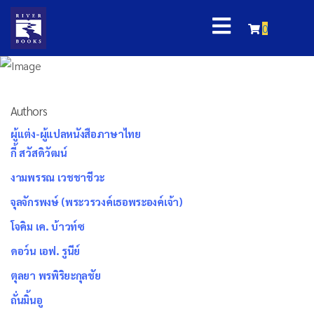
0
Authors
ผู้แต่ง-ผู้แปลหนังสือภาษาไทย
กี้ สวัสดิวัฒน์
งามพรรณ เวชชาชีวะ
จุลจักรพงษ์ (พระวรวงค์เธอพระองค์เจ้า)
โจคิม เค. บ้าวท์ซ
ดอว์น เอฟ. รูนีย์
ตุลยา พรพิริยะกุลชัย
ถั่นมิ้นอู