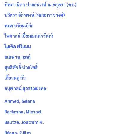
ทิพภานิดา ปาลกะวงศ์ ณ อยุธยา (ดร.)
นริศรา จักรพงษ์ (หม่อมราชวงศ์)
พอล บร๊อมเบิร์ก
ไพศาลย์ เปี่ยมเมตตาวัฒน์
ไมเคิล ฟรีแมน
สเตฟาน เฮลล์
สุทธิศักดิ์ ปาลโพธิ์
เสี่ยวหลู่ กัว
อนุพาสน์ สุวรรณมงคล
Ahmed, Selena
Backman, Michael
Bautze, Joachim K.
Bégun, Gilles