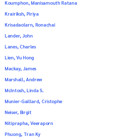
Koumphon, Manisamouth Ratana
Krairiksh, Piriya
Krisadaolarn, Ronachai
Lander, John
Lanes, Charles
Lien, Vu Hong
Mackay, James
Marshall, Andrew
McIntosh, Linda S.
Munier-Gaillard, Cristophe
Neiser, Birgit
Nitiprapha, Veeraporn
Phuong, Tran Ky