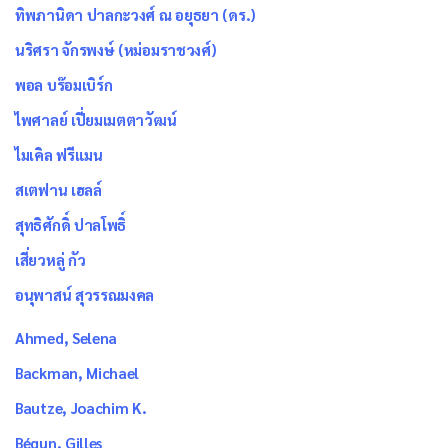
ทิพภานิดา ปาลกะวงศ์ ณ อยุธยา (ดร.)
นริศรา จักรพงษ์ (หม่อมราชวงศ์)
พอล บร๊อมเบิร์ก
ไพศาลย์ เปี่ยมเมตตาวัฒน์
ไมเคิล ฟรีแมน
สเตฟาน เฮลล์
สุทธิศักดิ์ ปาลโพธิ์
เสี่ยวหลู่ กัว
อนุพาสน์ สุวรรณมงคล
Ahmed, Selena
Backman, Michael
Bautze, Joachim K.
Bégun, Gilles