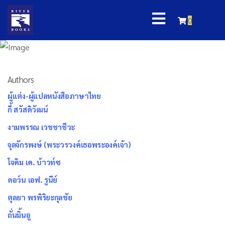
0
Authors
ผู้แต่ง-ผู้แปลหนังสือภาษาไทย
กี้ สวัสดิวัฒน์
งามพรรณ เวชชาชีวะ
จุลจักรพงษ์ (พระวรวงค์เธอพระองค์เจ้า)
โจคิม เค. บ้าวท์ซ
ดอว์น เอฟ. รูนีย์
ตุลยา พรพิริยะกุลชัย
ถั่นมิ้นอู