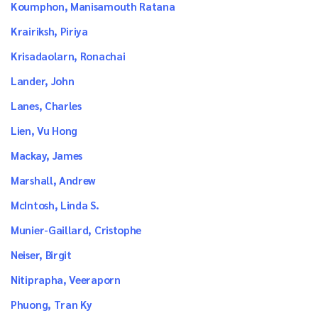
Koumphon, Manisamouth Ratana
Krairiksh, Piriya
Krisadaolarn, Ronachai
Lander, John
Lanes, Charles
Lien, Vu Hong
Mackay, James
Marshall, Andrew
McIntosh, Linda S.
Munier-Gaillard, Cristophe
Neiser, Birgit
Nitiprapha, Veeraporn
Phuong, Tran Ky