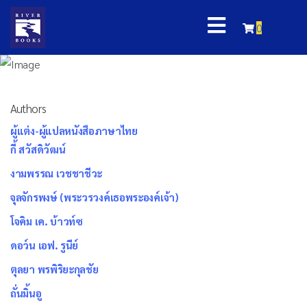
0
Authors
ผู้แต่ง-ผู้แปลหนังสือภาษาไทย
กี้ สวัสดิวัฒน์
งามพรรณ เวชชาชีวะ
จุลจักรพงษ์ (พระวรวงค์เธอพระองค์เจ้า)
โจคิม เค. บ้าวท์ซ
ดอว์น เอฟ. รูนีย์
ตุลยา พรพิริยะกุลชัย
ถั่นมิ้นอู