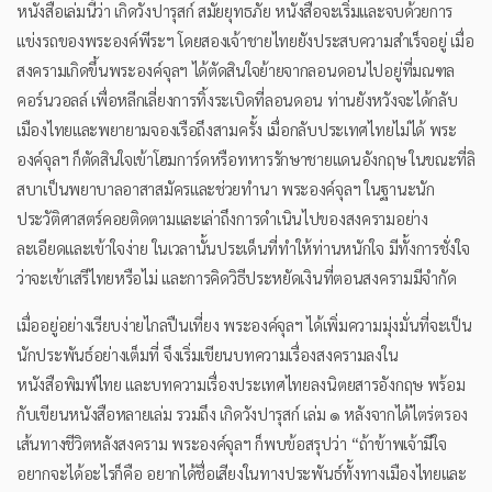
หนังสือเล่มนี้ว่า เกิดวังปารุสก์ สมัยยุทธภัย หนังสือจะเริ่มและจบด้วยการ
แข่งรถของพระองค์พีระฯ โดยสองเจ้าชายไทยยังประสบความสำเร็จอยู่ เมื่อ
สงครามเกิดขึ้นพระองค์จุลฯ ได้ตัดสินใจย้ายจากลอนดอนไปอยู่ที่มณฑล
คอร์นวอลล์ เพื่อหลีกเลี่ยงการทิ้งระเบิดที่ลอนดอน ท่านยังหวังจะได้กลับ
เมืองไทยและพยายามจองเรือถึงสามครั้ง เมื่อกลับประเทศไทยไม่ได้ พระ
องค์จุลฯ ก็ตัดสินใจเข้าโฮมการ์ดหรือทหารรักษาชายแดนอังกฤษ ในขณะที่ลิ
สบาเป็นพยาบาลอาสาสมัครและช่วยทำนา พระองค์จุลฯ ในฐานะนัก
ประวัติศาสตร์คอยติดตามและเล่าถึงการดำเนินไปของสงครามอย่าง
ละเอียดและเข้าใจง่าย ในเวลานั้นประเด็นที่ทำให้ท่านหนักใจ มีทั้งการชั่งใจ
ว่าจะเข้าเสรีไทยหรือไม่ และการคิดวิธีประหยัดเงินที่ตอนสงครามมีจำกัด
เมื่ออยู่อย่างเรียบง่ายไกลปืนเที่ยง พระองค์จุลฯ ได้เพิ่มความมุ่งมั่นที่จะเป็น
นักประพันธ์อย่างเต็มที่ จึงเริ่มเขียนบทความเรื่องสงครามลงใน
หนังสือพิมพ์ไทย และบทความเรื่องประเทศไทยลงนิตยสารอังกฤษ พร้อม
กับเขียนหนังสือหลายเล่ม รวมถึง เกิดวังปารุสก์ เล่ม ๑ หลังจากได้ไตร่ตรอง
เส้นทางชีวิตหลังสงคราม พระองค์จุลฯ ก็พบข้อสรุปว่า “ถ้าข้าพเจ้ามีใจ
อยากจะได้อะไรก็คือ อยากได้ชื่อเสียงในทางประพันธ์ทั้งทางเมืองไทยและ