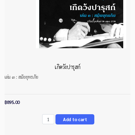
เกิดวังปารุสก์
เล่ม ๓ : สมัยยุทธภัย
฿895.00