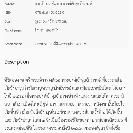
Author
พระเจ้าวรวงศ์เธอ พระองค์เจ้าจุลจักรพงษ์
ISBN
978 616 451 028 9
Size
สูง 240 x กว้าง 170 มม.
No. of pages
จำนวน 296 หน้า
Specification
ภาพประกอบสี่สีและขาวดำ 320 ภาพ
Description
ชีวิตของ พลตรี พระเจ้าวรวงศ์เธอ พระองค์เจ้าจุลจักรพงษ์ ที่บรรยายใน
เกิดวังปารุสก์ สมัยสมบูรณาญาสิทธิราชย์ และ สมัยประชาธิปไตย ได้จบลง
ในปี ๒๔๘๒ เมื่อพระองค์เจ้าจุลจักรพงษ์ฯ เพิ่งแต่งงานและได้พาภรรยาลิ
สบากลับมาเมืองไทย มีผู้อ่านหลายท่านอยากทราบว่า หลังจากนั้นมีอะไร
เกิดขึ้นอีก เมื่อกลับถึงอังกฤษในไม่ช้ามหาสงครามโลกครั้งที่ ๒ ได้เกิดขึ้น
และ เกิดวังปารุสก์ เล่ม ๓ จึงเป็นเรื่องของชีวิตของท่าน หม่อมเอลิสะเบธ พี
ระและหม่อมซีริลในช่วงสงครามจนถึงปี ๒๔๙๑ พระองค์จุลฯ จึงตั้งชื่อ