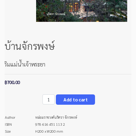
บ้านจักรพงษ์
ริมแม่น้ำเจ้าพระยา
฿700.00
Author
หม่อมราชวงศ์นริศรา จักรพงษ์
ISBN
978 616 451 113 2
Size
H200 x W200 mm