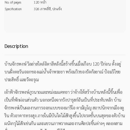
No. of pages
120 หน้า
Specification
326 ภาพสี่สี, ปกแข็ง
Description
บ้านจักรพงษ์ วิลล่าสไตล์อิตาลีหลังนี้สร้างขึ้นเมื่อเกือบ 120 ปีก่อน ตั้งอยู่
บนฝั่งตะวันออกของแม่น้ำเจ้าพระยา พร้อมวิวของวัดกัลยาณ์ ป้อมวิไชย
ประสิทธิ์ และวัดอรุณ
เจ้าฟ้าจักรพงษ์ภูวนาถและหม่อมแคทยา ว่าจ้างให้สร้างบ้านหลังนี้ขึ้นเพื่อ
เป็นที่พักผ่อนส่วนตัว นอกเหนือจากวังปารุสก์อันเป็นที่ประทับหลัก บ้าน
จักรพงษ์เป็นผลงานการออกแบบของมาริโอ ตามัญโญ สถาปนิกจากเมืองตู
ริน ตัวอาคารทรงสูง ภายในมีบันไดไม้สักสูงขึ้นไปจรดชั้นบนสุดของตัวบ้าน
ผนังกรุไม้สักเช่นกัน และแขวนภาพวาดและงานศิลปะชิ้นต่างๆ ตลอดสาม