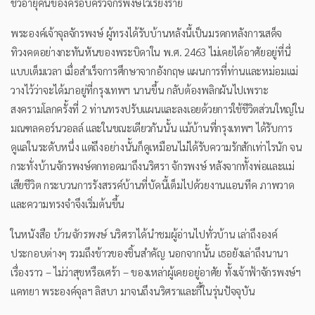
ชั่วอายุคนของครอบครัวจักรพงษ์ไว้เรียงราย
พระองค์เจ้าจุลจักรพงษ์ ผู้ทรงได้รับบ้านหลังนี้เป็นมรดกหลังการเสด็จ
ทิวงคตอย่างกะทันหันของพระบิดาใน พ.ศ. 2463 ไม่เคยได้อาศัยอยู่ที่นี่
แบบเต็มเวลา เมื่อสำเร็จการศึกษาจากอังกฤษ แผนการที่ท่านและหม่อมแม่
วางไว้ว่าจะได้มาอยู่ที่กรุงเทพฯ นานขึ้น กลับต้องพลิกผันไปเพราะ
สงครามโลกครั้งที่ 2 ท่านทรงปรับแผนและลงเอยด้วยการใช้ชีวิตส่วนใหญ่ใน
มณฑลคอร์นวอลล์ และในขณะเดียวกันนั้น แม้บ้านที่กรุงเทพฯ ได้รับการ
ดูแลในระดับหนึ่ง แต่ถึงอย่างนั้นก็ดูเหมือนไม่ได้รับความรักสักเท่าไรนัก จน
กระทั่งบ้านจักรพงษ์ตกทอดมาถึงนริศรา จักรพงษ์ หลังจากทั้งพ่อและแม่
เสียชีวิต กระบวนการรังสรรค์บ้านที่บัดนี้เต็มไปด้วยงานแอนทีค ภาพวาด
และความทรงจำจึงเริ่มต้นขึ้น
ในหนังสือ
บ้านจักรพงษ์
นริศราได้นำชมผู้อ่านไปทั่วบ้าน เล่าถึงองค์
ประกอบต่างๆ รวมถึงข้าวของชิ้นสำคัญ นอกจากนั้น เธอยังเล่าถึงนานา
เรื่องราว – ไม่ว่าสุขหรือเศร้า – ของเหล่าผู้เคยอยู่อาศัย ทั้งเจ้าฟ้าจักรพงษ์ฯ
แคทยา พระองค์จุลฯ ลิสบา มาจนถึงนริศราและกี้ในรุ่นปัจจุบัน