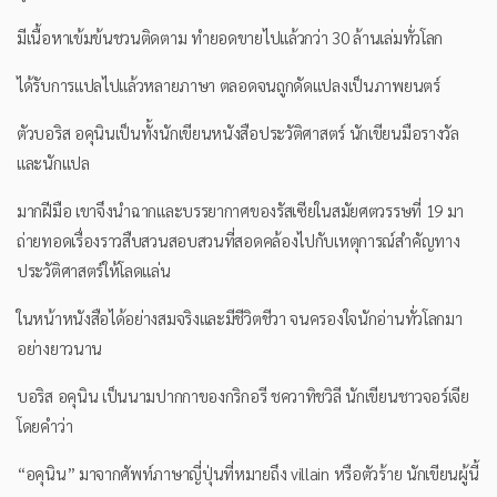
มีเนื้อหาเข้มข้นชวนติดตาม ทำยอดขายไปแล้วกว่า 30 ล้านเล่มทั่วโลก
ได้รับการแปลไปแล้วหลายภาษา ตลอดจนถูกดัดแปลงเป็นภาพยนตร์
ตัวบอริส อคุนินเป็นทั้งนักเขียนหนังสือประวัติศาสตร์ นักเขียนมือรางวัล
และนักแปล
มากฝีมือ เขาจึงนำฉากและบรรยากาศของรัสเซียในสมัยศตวรรษที่ 19 มา
ถ่ายทอดเรื่องราวสืบสวนสอบสวนที่สอดคล้องไปกับเหตุการณ์สำคัญทาง
ประวัติศาสตร์ให้โลดแล่น
ในหน้าหนังสือได้อย่างสมจริงและมีชีวิตชีวา จนครองใจนักอ่านทั่วโลกมา
อย่างยาวนาน
บอริส อคุนิน เป็นนามปากกาของกริกอรี ชควาทิชวิลี นักเขียนชาวจอร์เจีย
โดยคำว่า
“อคุนิน” มาจากศัพท์ภาษาญี่ปุ่นที่หมายถึง villain หรือตัวร้าย นักเขียนผู้นี้