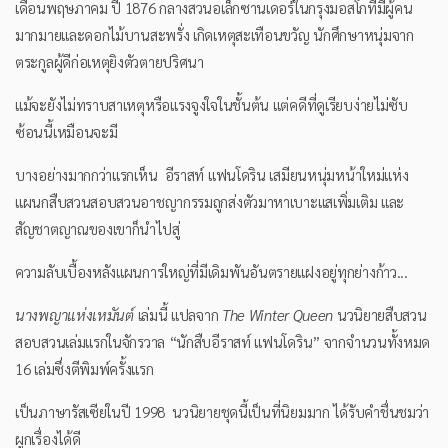
เดือนพฤษภาคม ปี 1876 กลางสวนอเล็กซานเดอร์ในกรุงมอสโกที่มีผู้คน
มากมายและดอกไม้บานสะพรั่ง เกิดเหตุสะเทือนขวัญ นักศึกษาหนุ่มจาก
ตระกูลผู้ดีก่อเหตุยิงตัวตายปริศนา
แม้จะยังไม่ทราบสาเหตุหรือแรงจูงใจในชั้นต้น แต่คดีที่ดูเรียบง่ายไม่ซับ
ซ้อนนี้เหมือนจะมี
บางอย่างมากกว่าแรกเห็น อีราสท์ แฟนโดริน เสมียนหนุ่มหน้าใหม่แห่ง
แผนกสืบสวนสอบสวนอาชญากรรมถูกส่งตัวมาหาเบาะแสเพิ่มเติม และ
สัญชาตญาณของเขาก็นำไปสู่
ความลับเบื้องหลังแผนการใหญ่ที่มีเดิมพันอันตรายแฝงอยู่ทุกย่างก้าว...
นางพญาแห่งเหมันต์
เล่มนี้ แปลจาก
The Winter Queen
นวนิยายสืบสวน
สอบสวนเล่มแรกในจักรวาล “นักสืบอีราสท์ แฟนโดริน” จากจำนวนทั้งหมด
16 เล่มซึ่งตีพิมพ์ครั้งแรก
เป็นภาษารัสเซียในปี 1998 นวนิยายชุดนี้เป็นที่นิยมมาก ได้รับคำชื่นชมว่า
ผูกเรื่องได้ดี