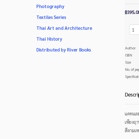
Photography
฿395.0
Textiles Series
Thai Art and Architecture
Thai History
Author
Distributed by River Books
ISBN
Size
No. of pa
Specifica
Descri
แคทและร
เพียงฤา
สีดามเห