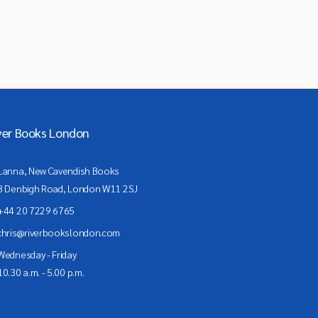
ver Books London
Lanna, New Cavendish Books
3 Denbigh Road, London W11 2SJ
+44 20 7229 6765
chris@riverbookslondon.com
Wednesday - Friday
10.30 a.m. - 5.00 p.m.