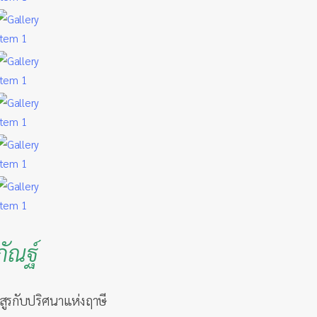
ัณฐ์
สูรกับปริศนาแห่งฤาษี