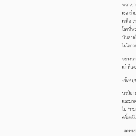
พวกเขาต
เธอ ส่ว
เหลือ รา
โลกที่พ
บันดาลใ
ในโลกว
อย่างนา
เล่าที่
-
ก้อง
ฤท
นวนิยาย
และมร
ใน ‘ราม
ครั้งหน
-
แคทเธ