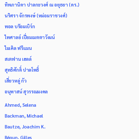
ทิพภานิดา ปาลกะวงศ์ ณ อยุธยา (ดร.)
นริศรา จักรพงษ์ (หม่อมราชวงศ์)
พอล บร๊อมเบิร์ก
ไพศาลย์ เปี่ยมเมตตาวัฒน์
ไมเคิล ฟรีแมน
สเตฟาน เฮลล์
สุทธิศักดิ์ ปาลโพธิ์
เสี่ยวหลู่ กัว
อนุพาสน์ สุวรรณมงคล
Ahmed, Selena
Backman, Michael
Bautze, Joachim K.
Bégun, Gilles