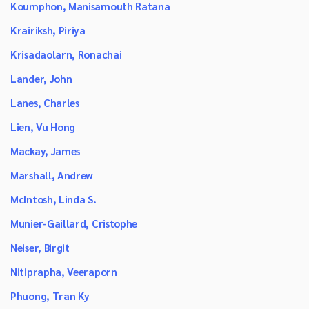
Koumphon, Manisamouth Ratana
Krairiksh, Piriya
Krisadaolarn, Ronachai
Lander, John
Lanes, Charles
Lien, Vu Hong
Mackay, James
Marshall, Andrew
McIntosh, Linda S.
Munier-Gaillard, Cristophe
Neiser, Birgit
Nitiprapha, Veeraporn
Phuong, Tran Ky