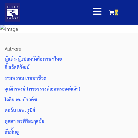
0
Authors
ผู้แต่ง-ผู้แปลหนังสือภาษาไทย
กี้ สวัสดิวัฒน์
งามพรรณ เวชชาชีวะ
จุลจักรพงษ์ (พระวรวงค์เธอพระองค์เจ้า)
โจคิม เค. บ้าวท์ซ
ดอว์น เอฟ. รูนีย์
ตุลยา พรพิริยะกุลชัย
ถั่นมิ้นอู