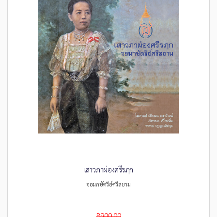
เสาวภาผ่องศรีรฦก
จอมกษัตรีย์ศรีสยาม
฿900.00