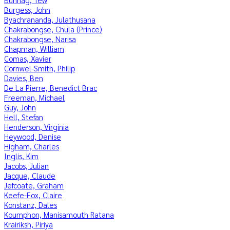
Burgess, John
Byachrananda, Julathusana
Chakrabongse, Chula (Prince)
Chakrabongse, Narisa
Chapman, William
Comas, Xavier
Cornwel-Smith, Philip
Davies, Ben
De La Pierre, Benedict Brac
Freeman, Michael
Guy, John
Hell, Stefan
Henderson, Virginia
Heywood, Denise
Higham, Charles
Inglis, Kim
Jacobs, Julian
Jacque, Claude
Jefcoate, Graham
Keefe-Fox, Claire
Konstanz, Dales
Koumphon, Manisamouth Ratana
Krairiksh, Piriya