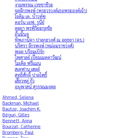
งามพรรณ เวชชาชีวะ
จุลจักรพงษ์ (พระวรวงค์เธอพระองค์เจ้า)
โจคิม เค. บ้าวท์ซ
ดอว์น เอฟ. รูนีย์
ตุลยา พรพิริยะกุลชัย
ถั่นมิ้นอู
ทิพภานิดา ปาลกะวงศ์ ณ อยุธยา (ดร.)
นริศรา จักรพงษ์ (หม่อมราชวงศ์)
พอล บร๊อมเบิร์ก
ไพศาลย์ เปี่ยมเมตตาวัฒน์
ไมเคิล ฟรีแมน
สเตฟาน เฮลล์
สุทธิศักดิ์ ปาลโพธิ์
เสี่ยวหลู่ กัว
อนุพาสน์ สุวรรณมงคล
Ahmed, Selena
Backman, Michael
Bautze, Joachim K.
Bégun, Gilles
Bennett, Anna
Bourzat, Catherine
Bromberg, Paul
Bunnag, Tew