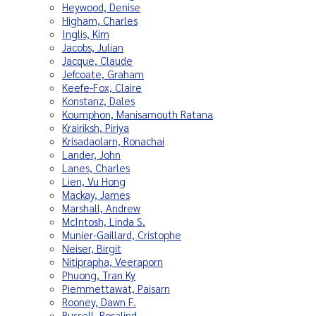
Heywood, Denise
Higham, Charles
Inglis, Kim
Jacobs, Julian
Jacque, Claude
Jefcoate, Graham
Keefe-Fox, Claire
Konstanz, Dales
Koumphon, Manisamouth Ratana
Krairiksh, Piriya
Krisadaolarn, Ronachai
Lander, John
Lanes, Charles
Lien, Vu Hong
Mackay, James
Marshall, Andrew
McIntosh, Linda S.
Munier-Gaillard, Cristophe
Neiser, Birgit
Nitiprapha, Veeraporn
Phuong, Tran Ky
Piemmettawat, Paisarn
Rooney, Dawn F.
Russell, Rosalind