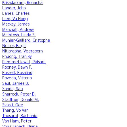
Krisadaolarn, Ronachai
Lander, John
Lanes, Charles
Lien, Vu Hong
Mackay, James
Marshall, Andrew
McIntosh, Linda S.
Munier-Gaillard, Cristophe
Neiser, Birgit
Nitiprapha, Veeraporn
Phuong, Tran Ky
Piemmettawat, Paisarn
Rooney, Dawn F.
Russell, Rosalind
Roveda, Vittorio
Saul, James D.
Sanda, Sao
Sharrock, Peter D.
Stadtner, Donald M.
Svasti, Gee
Thang, Vo Van
Thosarat, Rachanie
Van Ham, Peter
Von Cranach, Diana