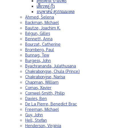
สุทธิศักดิ์ ปาลโพธิ์
เสี่ยวหลู่ กัว
อนุพาสน์ สุวรรณมงคล
Ahmed, Selena
Backman, Michael
Bautze, Joachim K.
Bégun, Gilles
Bennett, Anna
Bourzat, Catherine
Bromberg, Paul
Bunnag, Tew
Burgess, John
Byachrananda, Julathusana
Chakrabongse, Chula (Prince)
Chakrabongse, Narisa
Chapman, William
Comas, Xavier
Cornwel-Smith, Philip
Davies, Ben
De La Pierre, Benedict Brac
Freeman, Michael
Guy, John
Hell, Stefan
Henderson, Virginia