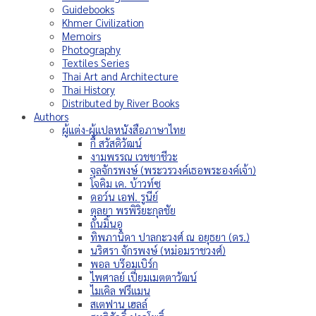
Guidebooks
Khmer Civilization
Memoirs
Photography
Textiles Series
Thai Art and Architecture
Thai History
Distributed by River Books
Authors
ผู้แต่ง-ผู้แปลหนังสือภาษาไทย
กี้ สวัสดิวัฒน์
งามพรรณ เวชชาชีวะ
จุลจักรพงษ์ (พระวรวงค์เธอพระองค์เจ้า)
โจคิม เค. บ้าวท์ซ
ดอว์น เอฟ. รูนีย์
ตุลยา พรพิริยะกุลชัย
ถั่นมิ้นอู
ทิพภานิดา ปาลกะวงศ์ ณ อยุธยา (ดร.)
นริศรา จักรพงษ์ (หม่อมราชวงศ์)
พอล บร๊อมเบิร์ก
ไพศาลย์ เปี่ยมเมตตาวัฒน์
ไมเคิล ฟรีแมน
สเตฟาน เฮลล์